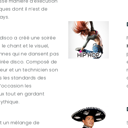
esse manière d’exécution
ques dont il n’est de
ays.
disco a créé une soirée
le chant et le visuel,
onnes qui ne dansent pas
soirée disco. Composé de
eur et un technicien son
us les standards des
l’occasion les
x tout en gardant
mythique.
st un mélange de