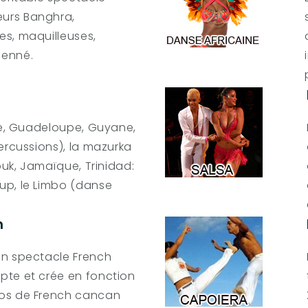
urs Banghra,
es, maquilleuses,
henné.
que, Guadeloupe, Guyane,
ercussions), la mazurka
ouk, Jamaïque, Trinidad:
up, le Limbo (danse
n
un spectacle French
pte et crée en fonction
ros de French cancan