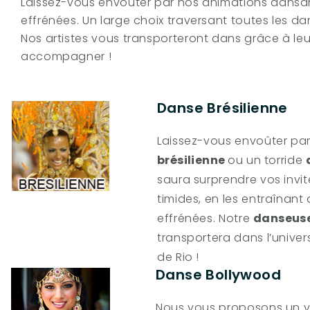
Laissez-vous envoûter par nos animations dansant
effrénées. Un large choix traversant toutes les d
Nos artistes vous transporteront dans grâce à l
accompagner !
Danse Brésilienne
Laissez-vous envoûter pa
brésilienne
ou un torride
saura surprendre vos invit
timides, en les entraînant
effrénées. Notre
danseuse
transportera dans l’unive
de Rio !
Danse Bollywood
Nous vous proposons un v