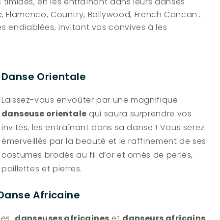
timides, en les entraînant dans leurs danses
ine, Flamenco, Country, Bollywood, French Cancan…
endiablées, invitant vos convives à les
Danse Orientale
Laissez-vous envoûter par une magnifique
danseuse orientale
qui saura surprendre vos
invités, les entraînant dans sa danse ! Vous serez
émerveillés par la beauté et le raffinement de ses
costumes brodés au fil d’or et ornés de perles,
paillettes et pierres.
Danse Africaine
Les
danseuses africaines
et
danseurs africains