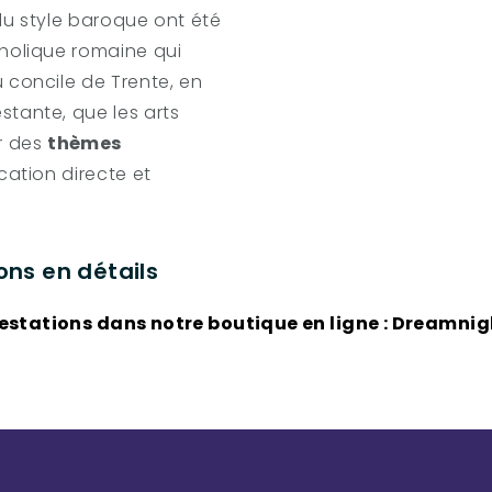
du style baroque ont été
tholique romaine qui
 concile de Trente, en
stante, que les arts
r des
thèmes
cation directe et
ons en détails
estations dans notre boutique en ligne :
Dreamnigh