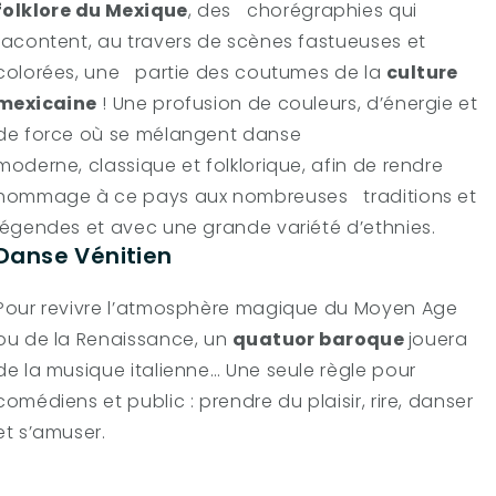
folklore du Mexique
, des chorégraphies qui
racontent, au travers de scènes fastueuses et
colorées, une partie des coutumes de la
culture
mexicaine
! Une profusion de couleurs, d’énergie et
de force où se mélangent danse
moderne, classique et folklorique, afin de rendre
hommage à ce pays aux nombreuses traditions et
légendes et avec une grande variété d’ethnies.
Danse Vénitien
Pour revivre l’atmosphère magique du Moyen Age
ou de la Renaissance, un
quatuor baroque
jouera
de la musique italienne… Une seule règle pour
comédiens et public : prendre du plaisir, rire, danser
et s’amuser.