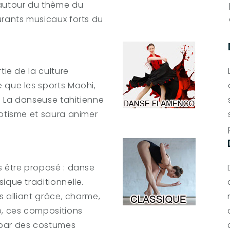
 autour du thème du
urants musicaux forts du
tie de la culture
 que les sports Maohi,
t. La danseuse tahitienne
xotisme et saura animer
s être proposé : danse
ique traditionnelle.
s alliant grâce, charme,
e, ces compositions
 par des costumes