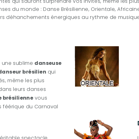
es qui sauront surprendre vos invités, même les plus 
anses du monde : Danse Brésilienne, Orientale, Africa
eurs déhanchements énergiques au rythme de musiques 
r une sublime
danseuse
danseur brésilien
qui
és, même les plus
 dans leurs danses
 brésilienne
vous
rs féérique du Carnaval
éritable spectacle